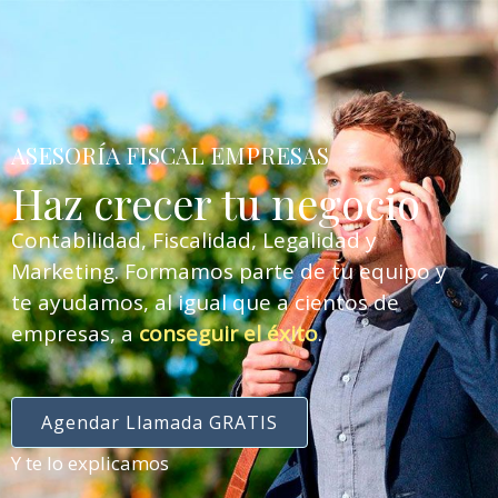
ASESORÍA FISCAL EMPRESAS
Haz crecer tu negocio
Contabilidad, Fiscalidad, Legalidad y
Marketing. Formamos parte de tu equipo y
te ayudamos, al igual que a cientos de
empresas, a
conseguir el éxito
.
Agendar Llamada GRATIS
Y te lo explicamos