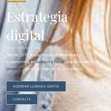
Estrategia
digital
inicio
»
Estrategia Digital
Desde 2010 asesoramos a empresas y
autónomos, en
asesoría fiscal
, asesoría laboral,
contable
, jurídico mercantil, y negocios
AGENDAR LLAMADA GRATIS
CONTACTA