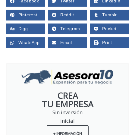
Facebook
Twitter
LinkedIn
Pinterest
Reddit
Tumblr
Digg
Telegram
Pocket
WhatsApp
Email
Print
CREA
TU EMPRESA
Sin inversión
inicial
+ INFORMACIÓN