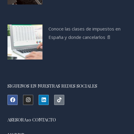
Conoce las clases de impuestos en
España y donde cancelarlos 📄
SIGUENOS EN NUESTRAS REDES SOCIALES
F
I
L
T
a
n
i
i
c
s
n
k
e
t
k
t
b
a
e
o
ASESORA10 CONTACTO
o
g
d
k
o
r
i
k
a
n