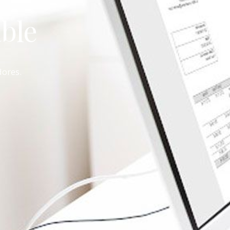
ble
dores.