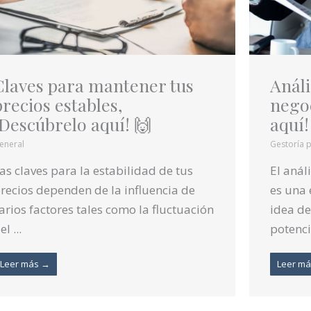
Claves para mantener tus
Análi
precios estables,
negoc
¡Descúbrelo aquí! 🙌
aquí!
eneral
Gestoría p
as claves para la estabilidad de tus
El anál
recios dependen de la influencia de
es una 
arios factores tales como la fluctuación
idea de
el ...
potencia
Leer más →
Leer m