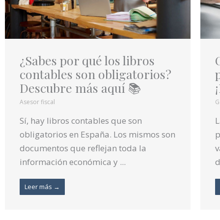
¿Sabes por qué los libros
contables son obligatorios?
Descubre más aquí 📚
Asesor fiscal
G
Sí, hay libros contables que son
L
obligatorios en España. Los mismos son
p
documentos que reflejan toda la
v
información económica y ...
d
Leer más →