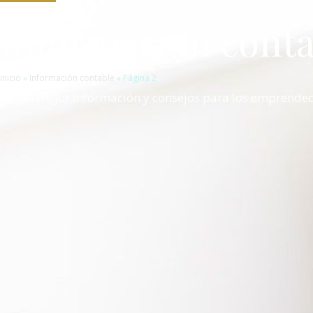
Información conta
inicio
»
Información contable
»
Página 2
Con la mejor información y consejos para los emprende