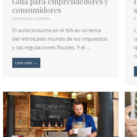
Guía para emprendedores y
consumidores
Información contable
A
El autoconsumo en el IVA es un tema
L
del intrincado mundo de los impuestos
u
y las regulaciones fiscales. Y el ...
q
r
Leer más →