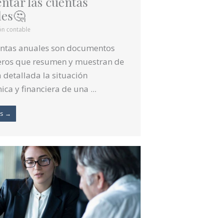
ntar las cuentas
les🤔
ón contable
entas anuales son documentos
ieros que resumen y muestran de
detallada la situación
ca y financiera de una ...
ás →