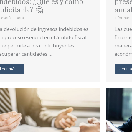
indebidos: ¿Qué es y cómo
prese
solicitarla? 🤔
anua
sesoría laboral
Informaci
a devolución de ingresos indebidos es
Las cu
n proceso esencial en el ámbito fiscal
financ
ue permite a los contribuyentes
manera 
ecuperar cantidades ...
económi
Leer más →
Leer m