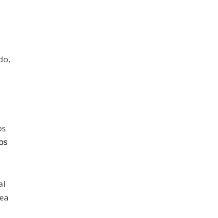
do,
os
os
al
lea