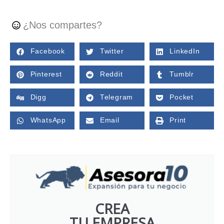
¿Nos compartes?
Facebook
Twitter
LinkedIn
Pinterest
Reddit
Tumblr
Digg
Telegram
Pocket
WhatsApp
Email
Print
CREA
TU EMPRESA