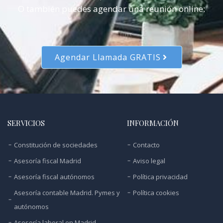
O también puedes agendar una reunión online:
Agendar Llamada GRATIS
SERVICIOS
INFORMACIÓN
Constitución de sociedades
Contacto
Asesoría fiscal Madrid
Aviso legal
Asesoría fiscal autónomos
Política privacidad
Asesoría contable Madrid. Pymes y
Política cookies
autónomos
Asesoría laboral en Madrid