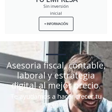
Sin inversión
inicial
+ INFORMACIÓN
Asesoria fiscal, contable,
laboral y estrategia
digital al mejor precio.
Te ayudamos a hacer crecer tu
negocio.