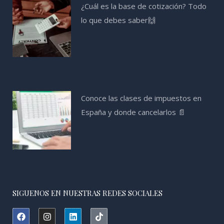
¿Cuál es la base de cotización? Todo
lo que debes saber🙌
Conoce las clases de impuestos en
España y donde cancelarlos 📄
SIGUENOS EN NUESTRAS REDES SOCIALES
F
I
L
T
a
n
i
i