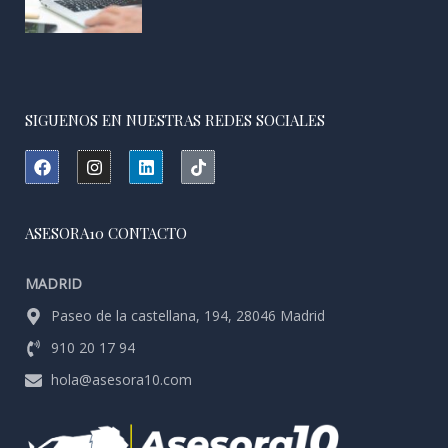
SIGUENOS EN NUESTRAS REDES SOCIALES
F
I
L
T
a
n
i
i
c
s
n
k
e
t
k
t
b
a
e
o
ASESORA10 CONTACTO
o
g
d
k
o
r
i
k
a
n
MADRID
m
Paseo de la castellana, 194, 28046 Madrid
910 20 17 94
hola@asesora10.com