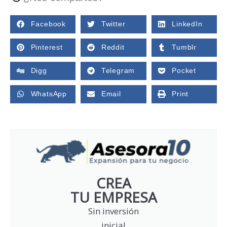
Facebook
Twitter
LinkedIn
Pinterest
Reddit
Tumblr
Digg
Telegram
Pocket
WhatsApp
Email
Print
CREA
TU EMPRESA
Sin inversión
inicial