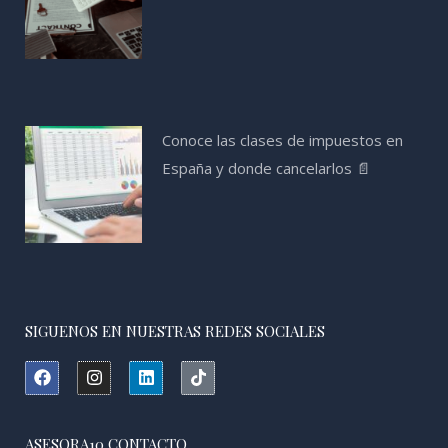
Conoce las clases de impuestos en
España y donde cancelarlos 📄
SIGUENOS EN NUESTRAS REDES SOCIALES
F
I
L
T
a
n
i
i
c
s
n
k
e
t
k
t
b
a
e
o
ASESORA10 CONTACTO