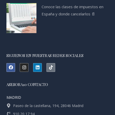
Conoce las clases de impuestos en
España y donde cancelarlos 📄
SIGUENOS EN NUESTRAS REDES SOCIALES
F
I
L
T
a
n
i
i
c
s
n
k
e
t
k
t
b
a
e
o
ASESORA10 CONTACTO
o
g
d
k
o
r
i
k
a
n
MADRID
m
Paseo de la castellana, 194, 28046 Madrid
910 20 17 94