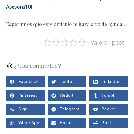
Asesora10
!
Esperamos que este artículo te haya sido de ayuda…
Valorar post
¿Nos compartes?
Facebook
Twitter
LinkedIn
Pinterest
Reddit
Tumblr
Digg
Telegram
Pocket
WhatsApp
Email
Print