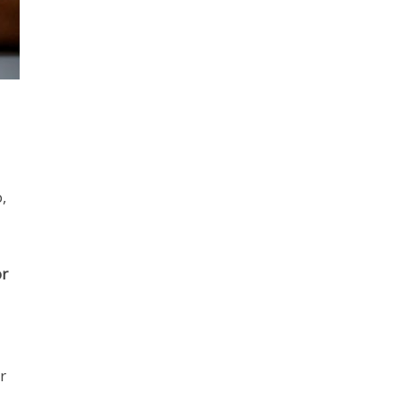
,
or
r