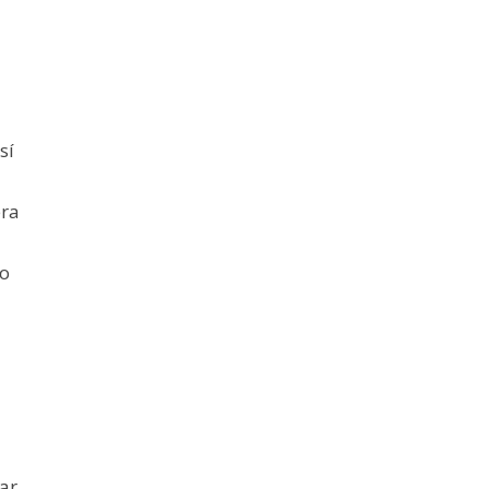
sí
era
co
tar