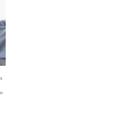
as
un