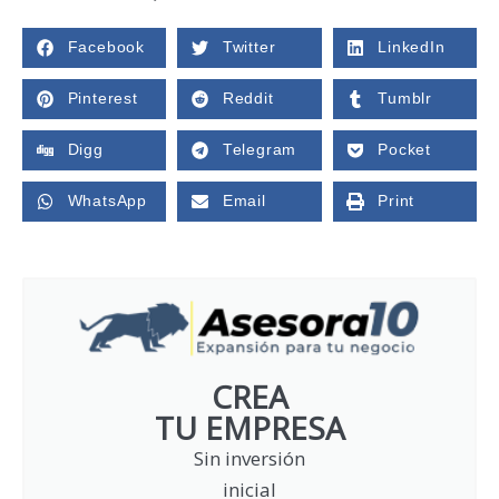
Facebook
Twitter
LinkedIn
Pinterest
Reddit
Tumblr
Digg
Telegram
Pocket
WhatsApp
Email
Print
CREA
TU EMPRESA
Sin inversión
inicial