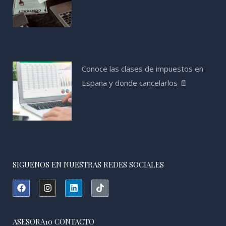
Conoce las clases de impuestos en
España y donde cancelarlos 📄
SIGUENOS EN NUESTRAS REDES SOCIALES
F
I
L
T
a
n
i
i
c
s
n
k
e
t
k
t
b
a
e
o
ASESORA10 CONTACTO