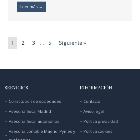
Leer más →
1
2
3
…
5
Siguiente »
SERVICIOS
INFORMACIÓN
Constitución de sociedades
Contacto
Asesoría fiscal Madrid
Aviso legal
Asesoría fiscal autónomos
Política privacidad
Asesoría contable Madrid. Pymes y
Política cookies
autónomos