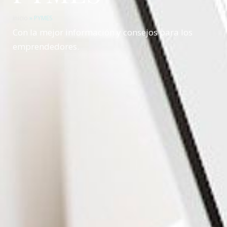
inicio
»
PYMES
Con la mejor información y consejos para los
emprendedores.