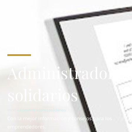
Administradores
solidarios
inicio
»
Administradores solidarios
Con la mejor información y consejos para los
emprendedores.